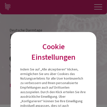
Zum Inhalt springen
Konto
Anmelden
Navigation
Deutsche Darmtage
Darmtag Osnabrück 2024
Cookie
21.09.2024
Veranstalt
Einstellungen
VIENNA HOUSE by WYNDHAM REMARQUE Osnabrück
Indem Sie auf „Alle akzeptieren“ klicken,
Natruper-Tor-Wall 1
49076
Osnabrück
ermöglichen Sie uns über Cookies das
Nutzungserlebnis für alle User kontinuierlich
zu verbessern und Ihnen personalisierte
Die Veranstaltung ist beendet.
Empfehlungen auch auf Drittseiten
auszuspielen. Durch den Klick erteilen Sie ihre
ausdrückliche Einwilligung. Über
„Konfigurieren“ können Sie Ihre Einwilligung
individuell anpassen, dies ist auch