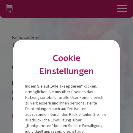
Zum Inhalt springen
Konto
Anmelden
Navigation
Fachakademie
Fachakademie Modul 1
Hamburg
Cookie
04.06.2024
Einstellungen
Veranstalt
Indem Sie auf „Alle akzeptieren“ klicken,
Lindner Hotel Hamburg am Michel
ermöglichen Sie uns über Cookies das
Nutzungserlebnis für alle User kontinuierlich
Neanderstraße 20
20459
Hamburg
zu verbessern und Ihnen personalisierte
Empfehlungen auch auf Drittseiten
auszuspielen. Durch den Klick erteilen Sie ihre
Die Veranstaltung ist beendet.
ausdrückliche Einwilligung. Über
„Konfigurieren“ können Sie Ihre Einwilligung
individuell anpassen, dies ist auch