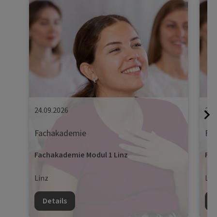
24.09.2026
25.
Fachakademie
Fa
Fachakademie Modul 1 Linz
Fac
Linz
Lin
Details
D