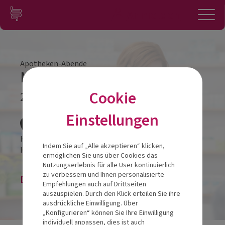
Zum Inhalt springen
Konto
Anmelden
Navigation
Apotheken-Abende
Mund-Darm Achse
Cookie
23.04.2024
Veranstalt
Einstellungen
Hotel Moserhof
Indem Sie auf „Alle akzeptieren“ klicken,
Hauptstraße 48
9871
Seeboden
ermöglichen Sie uns über Cookies das
Nutzungserlebnis für alle User kontinuierlich
zu verbessern und Ihnen personalisierte
Die Veranstaltung ist beendet.
Empfehlungen auch auf Drittseiten
auszuspielen. Durch den Klick erteilen Sie ihre
ausdrückliche Einwilligung. Über
„Konfigurieren“ können Sie Ihre Einwilligung
individuell anpassen, dies ist auch