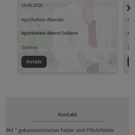
10.06.2026
30.
Apotheken-Abende
Ap
Apotheken-Abend Zeillern
Apo
Zeillern
Lie
Details
D
Kontakt
Mit * gekennzeichneten Felder sind Pflichtfelder