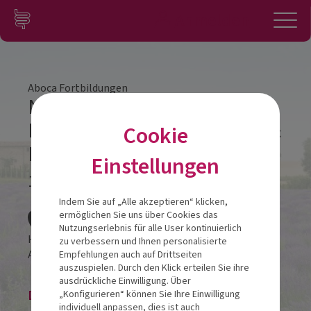
Zum Inhalt springen
Konto
Anmelden
Navigation
Aboca Fortbildungen
Natürliche und nachhaltige
Medizinprodukte für Magen &
Cookie
Darm
Einstellungen
17.04.2024
Veranstalt
Indem Sie auf „Alle akzeptieren“ klicken,
ermöglichen Sie uns über Cookies das
Nutzungserlebnis für alle User kontinuierlich
Hotel Schwarz Alm Zwettl
zu verbessern und Ihnen personalisierte
Almweg 1
3910
Zwettl
Empfehlungen auch auf Drittseiten
auszuspielen. Durch den Klick erteilen Sie ihre
ausdrückliche Einwilligung. Über
Die Veranstaltung ist beendet.
„Konfigurieren“ können Sie Ihre Einwilligung
individuell anpassen, dies ist auch