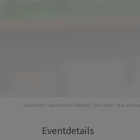
Startseite
/
Apotheken-Abende
/
Die Leber –das zentr
Eventdetails