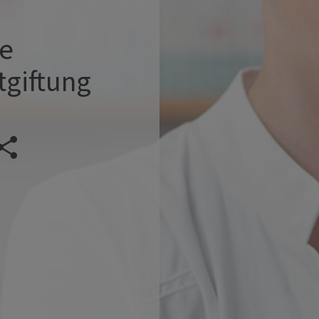
le
tgiftung
Veranstaltung teilen