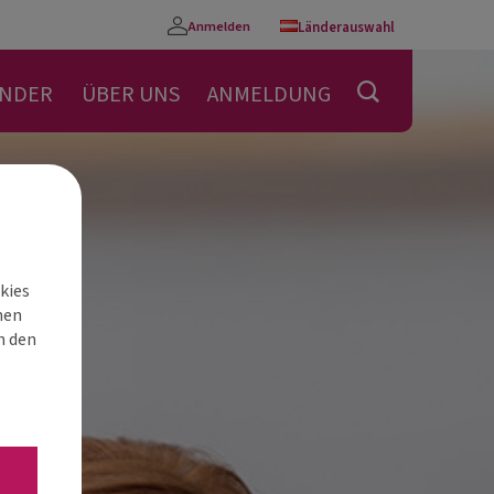
Anmelden
Länderauswahl
Konto
ENDER
ÜBER UNS
ANMELDUNG
kies
nen
h den
“