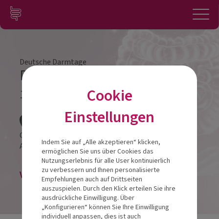
Zum Inhalt springen
Konto
Anmelden
Navigation
Deutsche Darmtage
Darmtag Bad Vilbel 2023
Cookie
17.06.2023
Veranstalt
Einstellungen
City Hotel Bad Vilbel | Frankfurt
Indem Sie auf „Alle akzeptieren“ klicken,
Alte Frankfurter Straße 13
61118
Bad Vilbel
ermöglichen Sie uns über Cookies das
Nutzungserlebnis für alle User kontinuierlich
zu verbessern und Ihnen personalisierte
Veranstaltung abgesagt
Empfehlungen auch auf Drittseiten
auszuspielen. Durch den Klick erteilen Sie ihre
ausdrückliche Einwilligung. Über
„Konfigurieren“ können Sie Ihre Einwilligung
individuell anpassen, dies ist auch