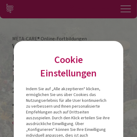
Zum Inhalt springen
Konto
Anmelden
Navigation
META-CARE® Online-Fortbildungen
Vitamin D und
Darmgesundheit –
Cookie
Sonnenenergie für das
Einstellungen
Immunsystem
25.01.2023
Indem Sie auf „Alle akzeptieren“ klicken,
ermöglichen Sie uns über Cookies das
Veranstalt
Nutzungserlebnis für alle User kontinuierlich
zu verbessern und Ihnen personalisierte
Empfehlungen auch auf Drittseiten
Diese Veranstaltung findet als
auszuspielen. Durch den Klick erteilen Sie ihre
online-LIVESTREAM statt.
ausdrückliche Einwilligung. Über
„Konfigurieren“ können Sie Ihre Einwilligung
individuell anpassen, dies ist auch