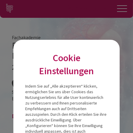
Zum Inhalt springen
Konto
Anmelden
Navigation
Fachakademie
Fachakademie Modul 1
Nürnberg
Cookie
25.01.2023
Einstellungen
Veranstalt
Indem Sie auf „Alle akzeptieren“ klicken,
Sheraton Carlton Nürnberg
ermöglichen Sie uns über Cookies das
Nutzungserlebnis für alle User kontinuierlich
Eilgutstrasse 15
90443
Nürnberg
zu verbessern und Ihnen personalisierte
Empfehlungen auch auf Drittseiten
auszuspielen. Durch den Klick erteilen Sie ihre
Die Veranstaltung ist beendet.
ausdrückliche Einwilligung. Über
„Konfigurieren“ können Sie Ihre Einwilligung
individuell anpassen, dies ist auch