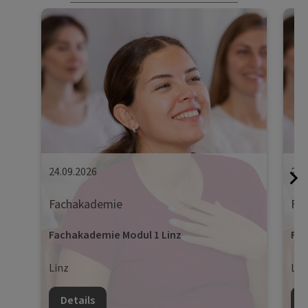
24.09.2026
25.
Fachakademie
Fa
Fachakademie Modul 1 Linz
Fac
Linz
Lin
Details
D