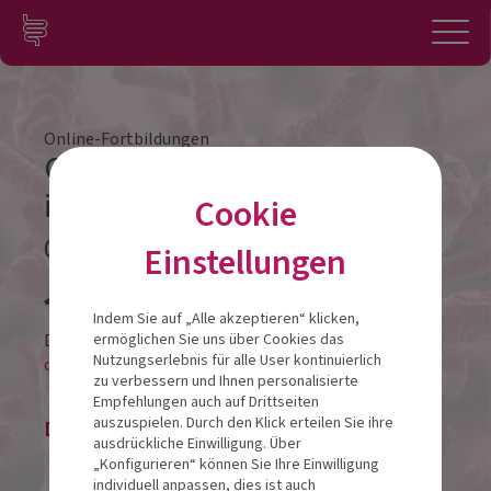
Zum Inhalt springen
Konto
Anmelden
Navigation
Online-Fortbildungen
Gastrointestinale Probleme
im Sport
Cookie
05.12.2022
Einstellungen
Veranstalt
Indem Sie auf „Alle akzeptieren“ klicken,
Diese Veranstaltung findet als
ermöglichen Sie uns über Cookies das
Nutzungserlebnis für alle User kontinuierlich
online-LIVESTREAM statt.
zu verbessern und Ihnen personalisierte
Empfehlungen auch auf Drittseiten
auszuspielen. Durch den Klick erteilen Sie ihre
Die Veranstaltung ist beendet.
ausdrückliche Einwilligung. Über
„Konfigurieren“ können Sie Ihre Einwilligung
individuell anpassen, dies ist auch