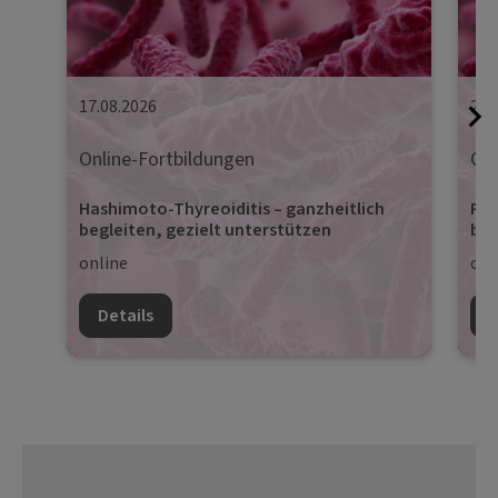
17.08.2026
24.
Online-Fortbildungen
Onl
Hashimoto-Thyreoiditis – ganzheitlich
Pro
begleiten, gezielt unterstützen
beg
online
onl
Details
D