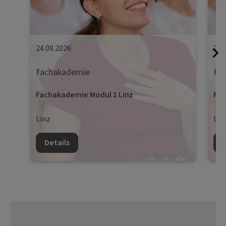
24.09.2026
25.
Fachakademie
Fa
Fachakademie Modul 1 Linz
Fac
Linz
Lin
Details
D