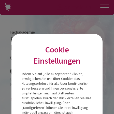
Zum Inhalt springen
Konto
Anmelden
Navigation
Fachakademie
Fachakademie Modul 1
Hamburg
Cookie
09.06.2022
Einstellungen
Veranstalt
Indem Sie auf „Alle akzeptieren“ klicken,
Lindner am Michel
ermöglichen Sie uns über Cookies das
Nutzungserlebnis für alle User kontinuierlich
Neanderstraße 20
20459
Hamburg
zu verbessern und Ihnen personalisierte
Empfehlungen auch auf Drittseiten
auszuspielen. Durch den Klick erteilen Sie ihre
Die Veranstaltung ist beendet.
ausdrückliche Einwilligung. Über
„Konfigurieren“ können Sie Ihre Einwilligung
individuell anpassen, dies ist auch