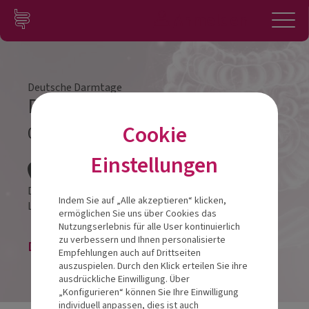
Zum Inhalt springen
Konto
Anmelden
Navigation
Deutsche Darmtage
Darmtag Dortmund 2022
Cookie
07.05.2022
Veranstalt
Einstellungen
Dorint an den Westfalenhallen Dortmund
Indem Sie auf „Alle akzeptieren“ klicken,
Lindemannstraße 88
44137
Dortmund
ermöglichen Sie uns über Cookies das
Nutzungserlebnis für alle User kontinuierlich
zu verbessern und Ihnen personalisierte
Die Veranstaltung ist beendet.
Empfehlungen auch auf Drittseiten
auszuspielen. Durch den Klick erteilen Sie ihre
ausdrückliche Einwilligung. Über
„Konfigurieren“ können Sie Ihre Einwilligung
individuell anpassen, dies ist auch