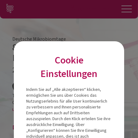
Zum Inhalt springen
Konto
Anmelden
Navigation
Deutsche Mikrobiomtage
8. Deutsche Mikrobiomtage
DePROM
Cookie
25.02. - 26.02.22
Einstellungen
Veranstalt
Indem Sie auf „Alle akzeptieren“ klicken,
Titanic Chausee Berlin
ermöglichen Sie uns über Cookies das
Nutzungserlebnis für alle User kontinuierlich
Chausseestraße 30
10115
Berlin
zu verbessern und Ihnen personalisierte
und als online-LIVESTREAM!
Empfehlungen auch auf Drittseiten
auszuspielen. Durch den Klick erteilen Sie ihre
ausdrückliche Einwilligung. Über
Die Veranstaltung ist beendet.
„Konfigurieren“ können Sie Ihre Einwilligung
individuell anpassen, dies ist auch