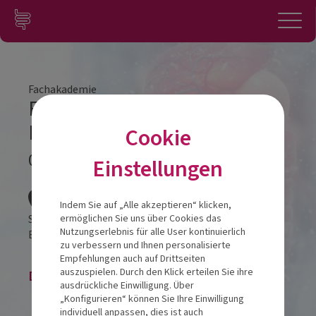
Zum Inhalt springen
Konto
Anmelden
Navigation
Fachakademie
Fachakademie Modul 3
Nürnberg
Cookie
07.02.2026
Einstellungen
Veranstalt
Indem Sie auf „Alle akzeptieren“ klicken,
Sheraton Carlton Nürnberg
ermöglichen Sie uns über Cookies das
Nutzungserlebnis für alle User kontinuierlich
Eilgutstraße 15
90443
Nürnberg
zu verbessern und Ihnen personalisierte
Empfehlungen auch auf Drittseiten
auszuspielen. Durch den Klick erteilen Sie ihre
Die Veranstaltung ist beendet.
ausdrückliche Einwilligung. Über
„Konfigurieren“ können Sie Ihre Einwilligung
individuell anpassen, dies ist auch