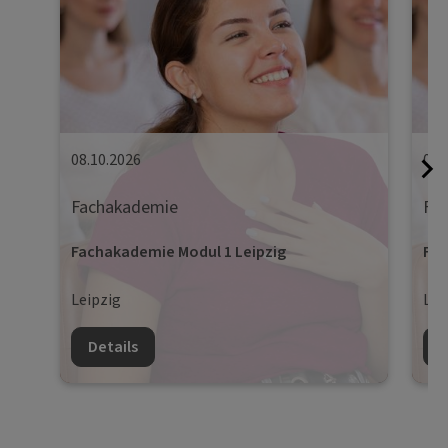
08.10.2026
09.
Fachakademie
Fa
Fachakademie Modul 1 Leipzig
Fac
Leipzig
Lei
Details
D