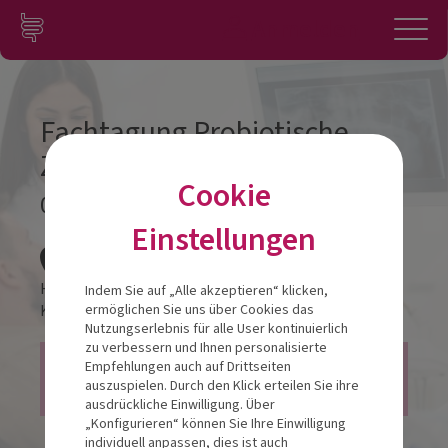
Zum Inhalt springen
Konto
Anmelden
Navigation
Fachtagung Probiotische
Zahnmedizin in der Praxis
Cookie
04.02.2026
Einstellungen
Veranstalt
Hotel Kö59 Düsseldorf
Indem Sie auf „Alle akzeptieren“ klicken,
Königsallee 59
40215
Düsseldorf
ermöglichen Sie uns über Cookies das
Nutzungserlebnis für alle User kontinuierlich
zu verbessern und Ihnen personalisierte
3 CME-Punkte -
Empfehlungen auch auf Drittseiten
auszuspielen. Durch den Klick erteilen Sie ihre
Zahnärztekammer Nordrhein
ausdrückliche Einwilligung. Über
„Konfigurieren“ können Sie Ihre Einwilligung
individuell anpassen, dies ist auch