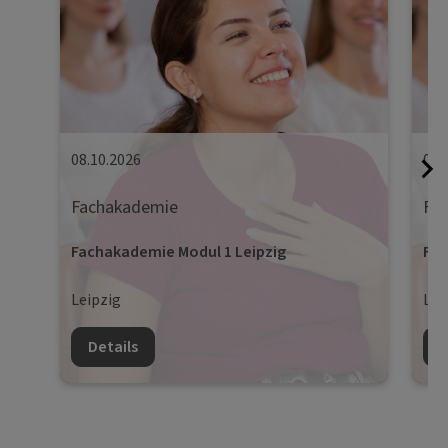
08.10.2026
09.
Fachakademie
Fa
Fachakademie Modul 1 Leipzig
Fac
Leipzig
Lei
Details
D