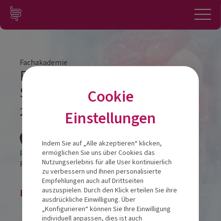
Zum Inhalt springen
Konto
Anmelden
Navigation
Fachakademie
Fachakademie Modul 1
Stuttgart
Cookie
20.11.2025
Einstellungen
Veranstalt
Indem Sie auf „Alle akzeptieren“ klicken,
Parkhotel Stuttgart Messe-Airport
ermöglichen Sie uns über Cookies das
Nutzungserlebnis für alle User kontinuierlich
Filderbahnstraße 2
70771
Leinfelden-Echterdingen
zu verbessern und Ihnen personalisierte
Empfehlungen auch auf Drittseiten
auszuspielen. Durch den Klick erteilen Sie ihre
Buchung ist zur Zeit nicht möglich.
ausdrückliche Einwilligung. Über
„Konfigurieren“ können Sie Ihre Einwilligung
individuell anpassen, dies ist auch