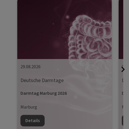
29.08.2026
05.
Deutsche Darmtage
De
Darmtag Marburg 2026
Dar
Marburg
Mün
Details
D