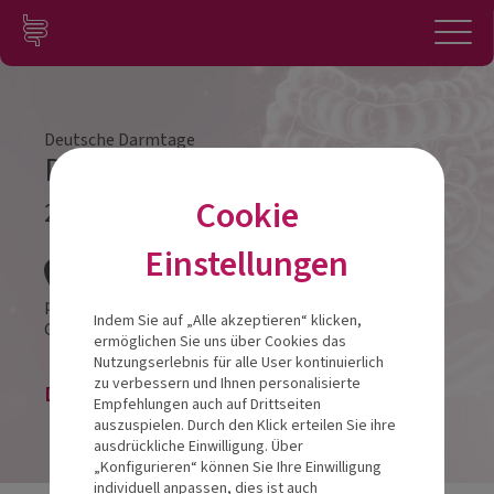
Zum Inhalt springen
Konto
Anmelden
Navigation
Deutsche Darmtage
Darmtag Leipzig 2024
Cookie
23.03.2024
Veranstalt
Einstellungen
pentahotel Leipzig
Indem Sie auf „Alle akzeptieren“ klicken,
Großer Brockhaus 3
04103
Leipzig
ermöglichen Sie uns über Cookies das
Nutzungserlebnis für alle User kontinuierlich
zu verbessern und Ihnen personalisierte
Die Veranstaltung ist beendet.
Empfehlungen auch auf Drittseiten
auszuspielen. Durch den Klick erteilen Sie ihre
ausdrückliche Einwilligung. Über
„Konfigurieren“ können Sie Ihre Einwilligung
individuell anpassen, dies ist auch