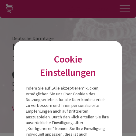
Zum Inhalt springen
Konto
Anmelden
Navigation
Deutsche Darmtage
Darmtag Gießen 2022
Cookie
17.09.2022
Veranstalt
Einstellungen
Best Western Plus Hotel Steinsgarten
Indem Sie auf „Alle akzeptieren“ klicken,
Hein-Heckroth-Straße 20
35390
Gießen
ermöglichen Sie uns über Cookies das
Nutzungserlebnis für alle User kontinuierlich
zu verbessern und Ihnen personalisierte
Veranstaltung abgesagt
Empfehlungen auch auf Drittseiten
auszuspielen. Durch den Klick erteilen Sie ihre
ausdrückliche Einwilligung. Über
„Konfigurieren“ können Sie Ihre Einwilligung
individuell anpassen, dies ist auch