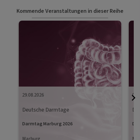
Kommende Veranstaltungen in dieser Reihe
29.08.2026
05.
Deutsche Darmtage
De
Darmtag Marburg 2026
Dar
Marburg
Mün