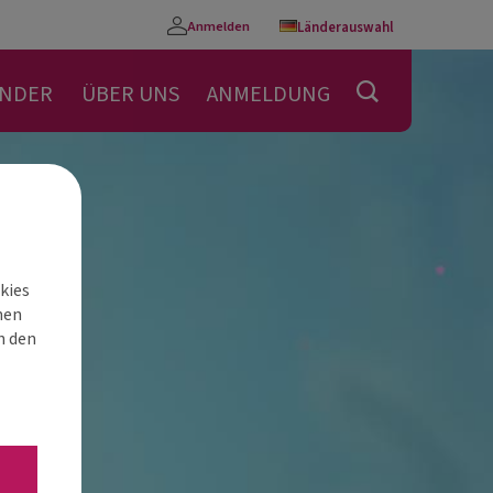
Anmelden
Länderauswahl
Konto
ENDER
ÜBER UNS
ANMELDUNG
kies
nen
h den
“