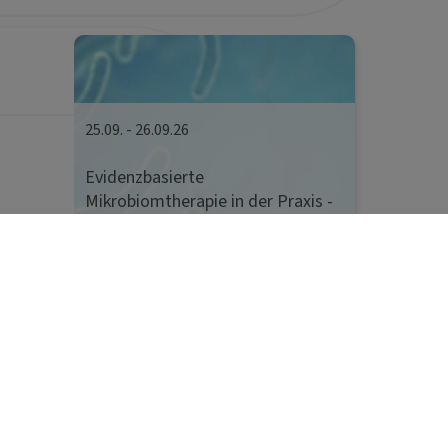
25.09. - 26.09.26
Evidenzbasierte
Mikrobiomtherapie in der Praxis -
Darmgesundheit ganzheitlich
verstehen
Evidenzbasierte Mikrobiomtherapie
in der Praxis – Darmgesundheit
ganzheitlich verstehen
Neu-Ulm / Finningen
Details