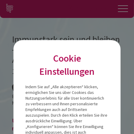
Zum Inhalt springen
Konto
Anmelden
Navigation
Immunstark sein und bleiben
– wie das Mikrobiom unsere
Cookie
Abwehrkräfte prägt
Einstellungen
12.11.2026
Veranstalt
Indem Sie auf „Alle akzeptieren“ klicken,
ermöglichen Sie uns über Cookies das
Best Western Hotel Prisma
Nutzungserlebnis für alle User kontinuierlich
Max-Johannsen-Brücke 1,
24537
Neumünster
zu verbessern und Ihnen personalisierte
Empfehlungen auch auf Drittseiten
auszuspielen. Durch den Klick erteilen Sie ihre
Um eine Veranstaltung zu buchen,
ausdrückliche Einwilligung. Über
„Konfigurieren“ können Sie Ihre Einwilligung
registrieren Sie sich, melden Sie sich im
individuell anpassen, dies ist auch