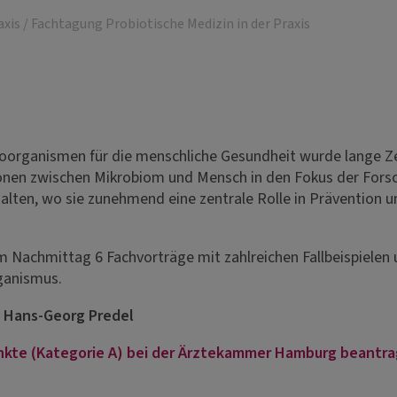
axis
/
Fachtagung Probiotische Medizin in der Praxis
oorganismen für die menschliche Gesundheit wurde lange Ze
ktionen zwischen Mikrobiom und Mensch in den Fokus der Fors
halten, wo sie zunehmend eine zentrale Rolle in Prävention
em Nachmittag 6 Fachvorträge mit zahlreichen Fallbeispiele
ganismus.
d. Hans-Georg Predel
nkte (Kategorie A) bei der Ärztekammer Hamburg beantra