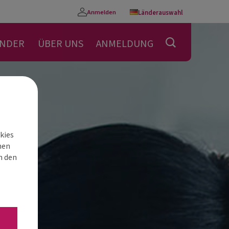
Anmelden
Länderauswahl
Konto
ENDER
ÜBER UNS
ANMELDUNG
kies
nen
h den
“