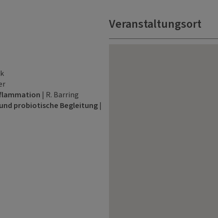
Veranstaltungsort
uk
er
nflammation
| R. Barring
und probiotische Begleitung
|