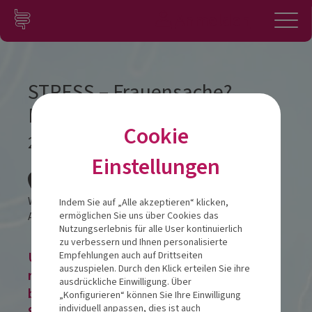
Zum Inhalt springen
Konto
Anmelden
Navigation
STRESS – Frauensache?
Männersache? Kopfsache!
Cookie
22.09.2026
Einstellungen
Veranstalt
Waldhotel Bärenstein
Indem Sie auf „Alle akzeptieren“ klicken,
Am Bärenstein 44
32805
Horn-Bad Meinberg
ermöglichen Sie uns über Cookies das
Nutzungserlebnis für alle User kontinuierlich
zu verbessern und Ihnen personalisierte
Um eine Veranstaltung zu buchen,
Empfehlungen auch auf Drittseiten
auszuspielen. Durch den Klick erteilen Sie ihre
registrieren Sie sich, melden Sie sich im
ausdrückliche Einwilligung. Über
bestehenden Nutzerkonto an oder buchen
„Konfigurieren“ können Sie Ihre Einwilligung
individuell anpassen, dies ist auch
Sie alternativ als Gast!