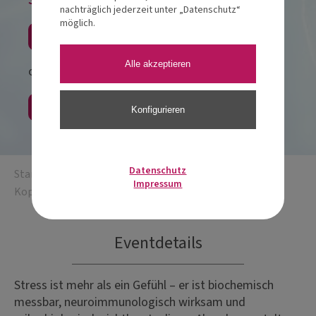
nachträglich jederzeit unter „Datenschutz“
möglich.
Jetzt anmelden
Alle akzeptieren
oder
Als Gast buchen
Konfigurieren
Datenschutz
Startseite
/
STRESS – Frauensache? Männersache?
Impressum
Kopfsache!
Eventdetails
Stress ist mehr als ein Gefühl – er ist biochemisch
messbar, neuroimmunologisch wirksam und