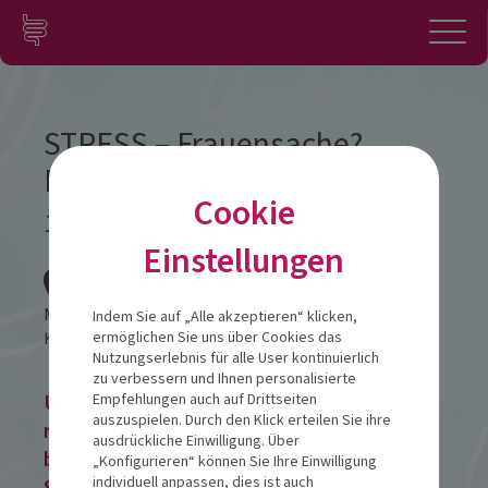
Zum Inhalt springen
Konto
Anmelden
Navigation
STRESS – Frauensache?
Männersache? Kopfsache!
Cookie
17.09.2026
Einstellungen
Veranstalt
Miniaturland
Indem Sie auf „Alle akzeptieren“ klicken,
Konrad-Zuse-Straße 1
26789
Leer
ermöglichen Sie uns über Cookies das
Nutzungserlebnis für alle User kontinuierlich
zu verbessern und Ihnen personalisierte
Um eine Veranstaltung zu buchen,
Empfehlungen auch auf Drittseiten
auszuspielen. Durch den Klick erteilen Sie ihre
registrieren Sie sich, melden Sie sich im
ausdrückliche Einwilligung. Über
bestehenden Nutzerkonto an oder buchen
„Konfigurieren“ können Sie Ihre Einwilligung
individuell anpassen, dies ist auch
Sie alternativ als Gast!