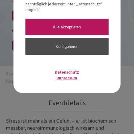
nachträglich jederzeit unter „Datenschutz“
möglich.
Jetzt anmelden
Alle akzeptieren
oder
Als Gast buchen
Konfigurieren
Datenschutz
Startseite
/
STRESS – Frauensache? Männersache?
Impressum
Kopfsache!
Eventdetails
Stress ist mehr als ein Gefühl – er ist biochemisch
messbar, neuroimmunologisch wirksam und