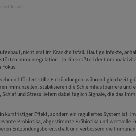
s Schlüssel
fgebaut, nicht erst im Krankheitsfall. Häufige Infekte, anh
estörten Immunregulation. Da ein Großteil der Immunaktivitä
n Fokus.
wehr und fördert stille Entzündungen, während gleichzeiti
en Immunzellen, stabilisieren die Schleimhautbarriere und 
 Schlaf und Stress liefern dabei täglich Signale, die das 
 kurzfristiger Effekt, sondern ein reguliertes System ist. I
relevante Probiotika, abgestimmte Präbiotika und wertvoll
ieren Entzündungsbereitschaft und verbessern die Immuna