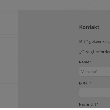
Kontakt
Mit * gekennzeic
„
“ zeigt erforde
*
Name
*
Vorname
E-Mail
*
Nachricht
*