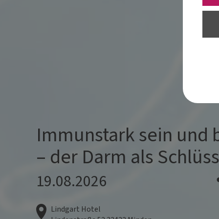
Immunstark sein und 
– der Darm als Schlüss
19.08.2026
Lindgart Hotel