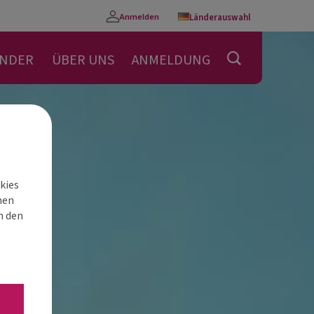
Anmelden
Länderauswahl
Konto
ENDER
ÜBER UNS
ANMELDUNG
kies
nen
h den
“