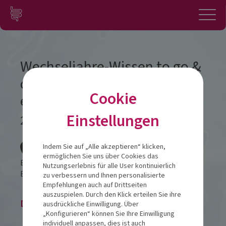
Zum Inhalt springen
Konto
Anmelden
Navigation
Wechseljahre-Wissen to go &
dem Hormon-Chaos
Cookie
entgehen
Einstellungen
22.06.2026
Veranstalt
Indem Sie auf „Alle akzeptieren“ klicken,
ermöglichen Sie uns über Cookies das
Empire Riverside
Nutzungserlebnis für alle User kontinuierlich
Bernhard-Nocht-Straße 97
20359
Hamburg
zu verbessern und Ihnen personalisierte
Empfehlungen auch auf Drittseiten
auszuspielen. Durch den Klick erteilen Sie ihre
Die Veranstaltung ist beendet.
ausdrückliche Einwilligung. Über
„Konfigurieren“ können Sie Ihre Einwilligung
individuell anpassen, dies ist auch