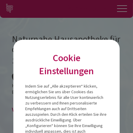
Zum Inhalt springen
Konto
Anmelden
Navigation
Naturnahe Hausapotheke für
die ganze Familie
Cookie
16.06.2026
Einstellungen
Veranstalt
Hotel Vivendi
Indem Sie auf „Alle akzeptieren“ klicken,
Balhorner Feld 11
33106
Paderborn
ermöglichen Sie uns über Cookies das
Nutzungserlebnis für alle User kontinuierlich
zu verbessern und Ihnen personalisierte
Veranstaltung abgesagt
Empfehlungen auch auf Drittseiten
auszuspielen. Durch den Klick erteilen Sie ihre
ausdrückliche Einwilligung. Über
„Konfigurieren“ können Sie Ihre Einwilligung
individuell anpassen, dies ist auch