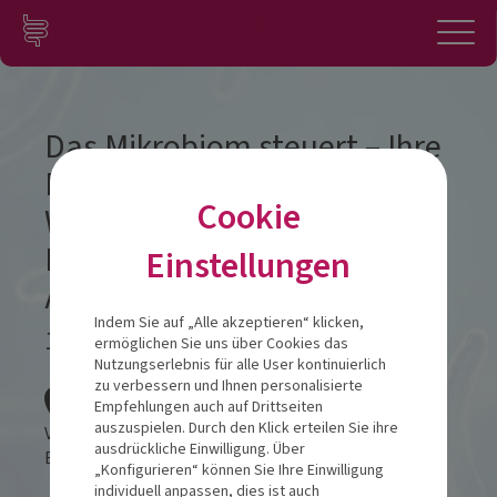
Zum Inhalt springen
Konto
Anmelden
Navigation
Das Mikrobiom steuert – Ihre
Beratung entscheidet!
Cookie
Wissenschaft und
Kommunikation für die
Einstellungen
Apothekenpraxis
Indem Sie auf „Alle akzeptieren“ klicken,
15.06.2026
ermöglichen Sie uns über Cookies das
Nutzungserlebnis für alle User kontinuierlich
Veranstalt
zu verbessern und Ihnen personalisierte
Empfehlungen auch auf Drittseiten
auszuspielen. Durch den Klick erteilen Sie ihre
VILA VITA Burghotel
ausdrückliche Einwilligung. Über
Burgallee 1
49413
Dinklage
„Konfigurieren“ können Sie Ihre Einwilligung
individuell anpassen, dies ist auch