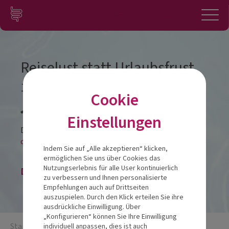
Zum Inhalt springen
Konto
Anmelden
Navigation
Reiselust statt Urlaubsfrust
10.06.2026
Cookie
Veranstalt
Einstellungen
Diese Veranstaltung findet als
online-LIVESTREAM statt.
Indem Sie auf „Alle akzeptieren“ klicken,
ermöglichen Sie uns über Cookies das
Nutzungserlebnis für alle User kontinuierlich
Die Veranstaltung ist beendet.
zu verbessern und Ihnen personalisierte
Empfehlungen auch auf Drittseiten
auszuspielen. Durch den Klick erteilen Sie ihre
ausdrückliche Einwilligung. Über
„Konfigurieren“ können Sie Ihre Einwilligung
Startseite
/
Reiselust statt Urlaubsfrust
individuell anpassen, dies ist auch