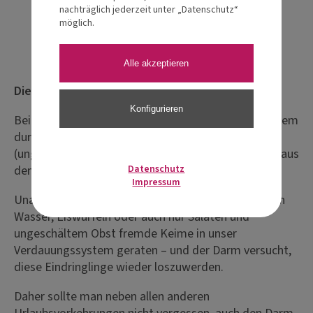
nachträglich jederzeit unter „Datenschutz“
möglich.
Eventdetails
Alle akzeptieren
Die "Lebensmittelpolizei" für Ihren Darm!
Konfigurieren
Bei Auslandsaufenthalten kann das Verdauungssystem
durch äußere Einwirkungen unterschiedlichster Art
(ungewohntes Essen, veränderter Tagesrhythmus) aus
dem Gleichgewicht geraten.
Datenschutz
Impressum
Unangenehmer wird es, wenn durch den Genuss von
Wasser, Eiswürfeln oder auch nur Salaten und
ungeschältem Obst fremde Keime in unser
Verdauungssystem geraten – und der Darm versucht,
diese Eindringlinge wieder loszuwerden.
Daher sollte man neben allen anderen