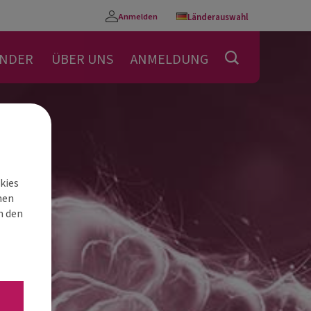
Anmelden
Länderauswahl
Konto
ENDER
ÜBER UNS
ANMELDUNG
kies
nen
h den
“