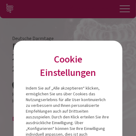
Zum Inhalt springen
Konto
Anmelden
Navigation
Deutsche Darmtage
Darmtag Mönchengladbach
2026
Cookie
21.03.2026
Einstellungen
Veranstalt
Indem Sie auf „Alle akzeptieren“ klicken,
H4 Hotel Mönchengladbach im Borussia-Park
ermöglichen Sie uns über Cookies das
Nutzungserlebnis für alle User kontinuierlich
Hennes Weisweiler Allee 1,
41179
Mönchengladbach
zu verbessern und Ihnen personalisierte
Empfehlungen auch auf Drittseiten
auszuspielen. Durch den Klick erteilen Sie ihre
Die Veranstaltung ist beendet.
ausdrückliche Einwilligung. Über
„Konfigurieren“ können Sie Ihre Einwilligung
individuell anpassen, dies ist auch