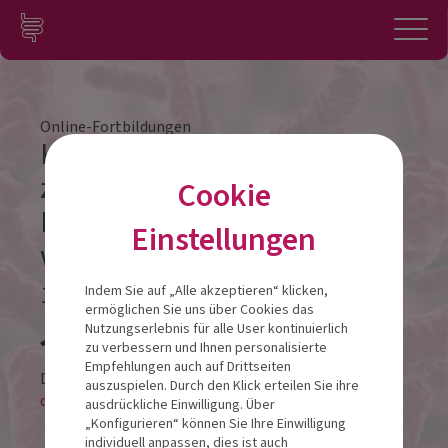
Zum Inhalt springen
Konto
Anmelden
Navigation
Online-Fortbildungen
Koloskopie: Was sie wirklich
zeigt – und warum die
Cookie
Darmsanierung danach so
Einstellungen
wichtig ist
16.02.2026
Indem Sie auf „Alle akzeptieren“ klicken,
ermöglichen Sie uns über Cookies das
Veranstalt
Nutzungserlebnis für alle User kontinuierlich
zu verbessern und Ihnen personalisierte
Empfehlungen auch auf Drittseiten
Diese Veranstaltung findet als
auszuspielen. Durch den Klick erteilen Sie ihre
online-LIVESTREAM statt.
ausdrückliche Einwilligung. Über
„Konfigurieren“ können Sie Ihre Einwilligung
individuell anpassen, dies ist auch