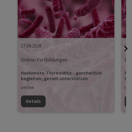
17.08.2026
24.
Online-Fortbildungen
Onl
Hashimoto-Thyreoiditis – ganzheitlich
Pro
begleiten, gezielt unterstützen
beg
online
onl
Details
D