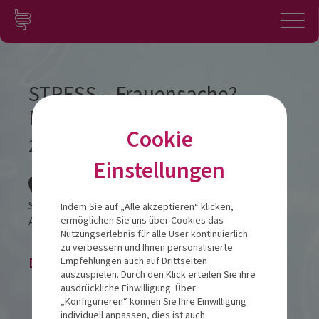
Zum Inhalt springen
Konto
Anmelden
Navigation
STRESS – Frauensache?
Männersache? Kopfsache!
Cookie
27.01.2026
Einstellungen
Veranstalt
Steigenberger Hotel Bielefelder Hof
Indem Sie auf „Alle akzeptieren“ klicken,
Am Bahnhof 3
33602
Bielefeld
ermöglichen Sie uns über Cookies das
Nutzungserlebnis für alle User kontinuierlich
zu verbessern und Ihnen personalisierte
Die Veranstaltung ist beendet.
Empfehlungen auch auf Drittseiten
auszuspielen. Durch den Klick erteilen Sie ihre
ausdrückliche Einwilligung. Über
„Konfigurieren“ können Sie Ihre Einwilligung
individuell anpassen, dies ist auch