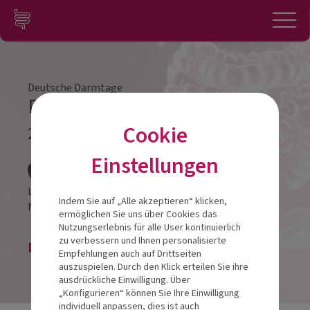
Zum Inhalt springen
Konto
Anmelden
Navigation
Deutsche Darmtage
Darmtag Hamburg 2025
Cookie
22.11.2025
Veranstalt
Einstellungen
Lindner Hotel Hamburg Am Michel - JDV by Hyatt
Indem Sie auf „Alle akzeptieren“ klicken,
Neanderstraße 20
20459
Hamburg
ermöglichen Sie uns über Cookies das
Nutzungserlebnis für alle User kontinuierlich
zu verbessern und Ihnen personalisierte
Die Veranstaltung ist beendet.
Empfehlungen auch auf Drittseiten
auszuspielen. Durch den Klick erteilen Sie ihre
ausdrückliche Einwilligung. Über
„Konfigurieren“ können Sie Ihre Einwilligung
individuell anpassen, dies ist auch