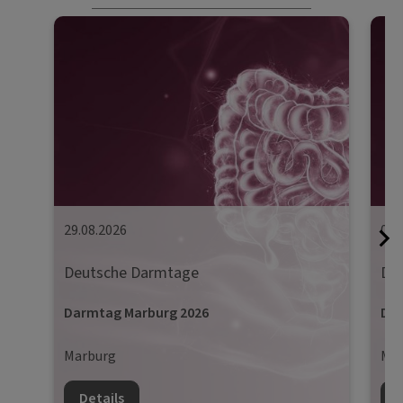
29.08.2026
05.
Deutsche Darmtage
De
Darmtag Marburg 2026
Dar
Marburg
Mün
Details
D