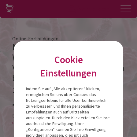
Zum Inhalt springen
Konto
Anmelden
Navigation
Online-Fortbildungen
Menopause und Mikrobiom:
Wie hormonelle
Cookie
Veränderungen die Darmflora
Einstellungen
beeinflussen
19.05.2025
Indem Sie auf „Alle akzeptieren“ klicken,
ermöglichen Sie uns über Cookies das
Veranstalt
Nutzungserlebnis für alle User kontinuierlich
zu verbessern und Ihnen personalisierte
Empfehlungen auch auf Drittseiten
Diese Veranstaltung findet als
auszuspielen. Durch den Klick erteilen Sie ihre
online-LIVESTREAM statt.
ausdrückliche Einwilligung. Über
„Konfigurieren“ können Sie Ihre Einwilligung
individuell anpassen, dies ist auch