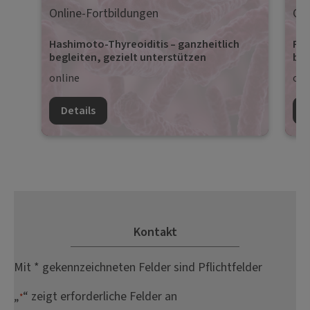
Online-Fortbildungen
Onl
Hashimoto-Thyreoiditis – ganzheitlich
Pro
begleiten, gezielt unterstützen
beg
online
onl
Details
D
Kontakt
Mit * gekennzeichneten Felder sind Pflichtfelder
„
“ zeigt erforderliche Felder an
*