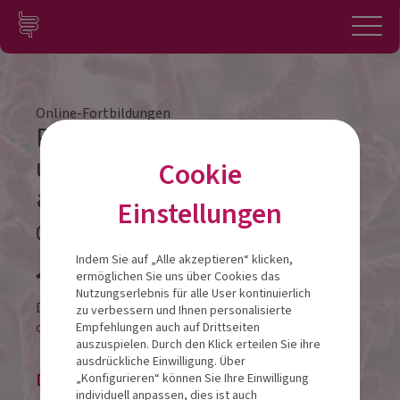
Zum Inhalt springen
Konto
Anmelden
Navigation
Online-Fortbildungen
Probiotische Unterstützung
und gesunder Lebensstil für
Cookie
alle jung Gebliebenen Ü50
Einstellungen
07.04.2025
Veranstalt
Indem Sie auf „Alle akzeptieren“ klicken,
ermöglichen Sie uns über Cookies das
Nutzungserlebnis für alle User kontinuierlich
Diese Veranstaltung findet als
zu verbessern und Ihnen personalisierte
online-LIVESTREAM statt.
Empfehlungen auch auf Drittseiten
auszuspielen. Durch den Klick erteilen Sie ihre
ausdrückliche Einwilligung. Über
Die Veranstaltung ist beendet.
„Konfigurieren“ können Sie Ihre Einwilligung
individuell anpassen, dies ist auch