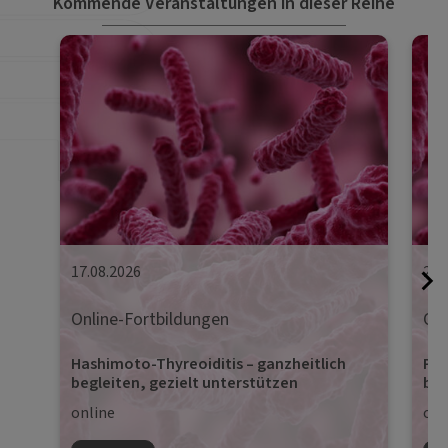
Kommende Veranstaltungen in dieser Reihe
17.08.2026
24.
Online-Fortbildungen
Onl
Hashimoto-Thyreoiditis – ganzheitlich
Pro
begleiten, gezielt unterstützen
beg
online
onl