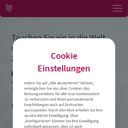
Zum Inhalt springen
Konto
Anmelden
Navigation
Tauchen Sie ein in die Welt
der Papaya
Cookie
28.11.2024
Einstellungen
Veranstalt
Arthotel Herrsching Andechser Hof
Indem Sie auf „Alle akzeptieren“ klicken,
Zum Landungssteg 1
82211
Herrsching
ermöglichen Sie uns über Cookies das
Nutzungserlebnis für alle User kontinuierlich
zu verbessern und Ihnen personalisierte
Die Veranstaltung ist beendet.
Empfehlungen auch auf Drittseiten
auszuspielen. Durch den Klick erteilen Sie ihre
ausdrückliche Einwilligung. Über
„Konfigurieren“ können Sie Ihre Einwilligung
individuell anpassen, dies ist auch