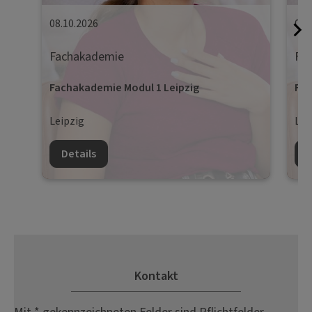
08.10.2026
09.
Fachakademie
Fa
Fachakademie Modul 1 Leipzig
Fac
Leipzig
Lei
Details
D
Kontakt