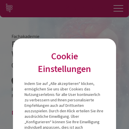
Zum Inhalt springen
Konto
Anmelden
Navigation
Fachakademie
Fachakademie Stuttgart
Workshop Intensiv
Cookie
05.11.2024
Einstellungen
Veranstalt
Indem Sie auf „Alle akzeptieren“ klicken,
Parkhotel Stuttgart Messe-Airport
ermöglichen Sie uns über Cookies das
Nutzungserlebnis für alle User kontinuierlich
Filderbahnstraße 2
70771
Leinfelden-Echterdingen
zu verbessern und Ihnen personalisierte
Empfehlungen auch auf Drittseiten
auszuspielen. Durch den Klick erteilen Sie ihre
Die Veranstaltung ist beendet.
ausdrückliche Einwilligung. Über
„Konfigurieren“ können Sie Ihre Einwilligung
individuell anpassen, dies ist auch