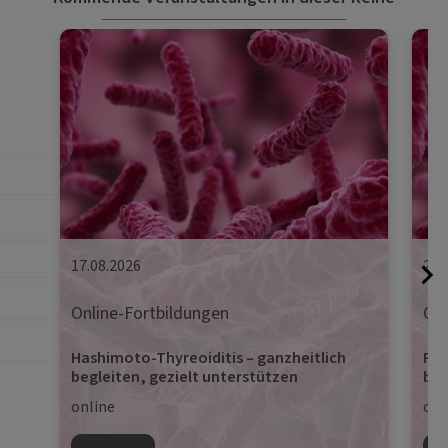
17.08.2026
24.
Online-Fortbildungen
Onl
Hashimoto-Thyreoiditis – ganzheitlich
Pro
begleiten, gezielt unterstützen
beg
online
onl