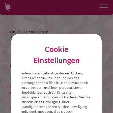
Zum Inhalt springen
Konto
Anmelden
Navigation
Online-Fortbildungen
Husten – Schnupfen –
Halsschmerzen . Aboca hilft –
Cookie
natürlich !
Einstellungen
02.09.2024
Veranstalt
Indem Sie auf „Alle akzeptieren“ klicken,
ermöglichen Sie uns über Cookies das
Nutzungserlebnis für alle User kontinuierlich
Diese Veranstaltung findet als
zu verbessern und Ihnen personalisierte
online-LIVESTREAM statt.
Empfehlungen auch auf Drittseiten
auszuspielen. Durch den Klick erteilen Sie ihre
ausdrückliche Einwilligung. Über
Die Veranstaltung ist beendet.
„Konfigurieren“ können Sie Ihre Einwilligung
individuell anpassen, dies ist auch