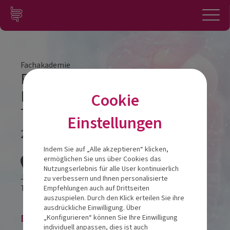
Zum Inhalt springen
Konto
Anmelden
Navigation
Fachakademie
Fachakademie Modul 3
Frankfurt Workshop
Cookie
Therapeuten
Einstellungen
24.04.2024
Veranstalt
Indem Sie auf „Alle akzeptieren“ klicken,
ermöglichen Sie uns über Cookies das
Nutzungserlebnis für alle User kontinuierlich
JW Mariott Hotel Frankfurt
zu verbessern und Ihnen personalisierte
Thurn-und-Taxis-Platz 2
60313
Frankfurt am Main
Empfehlungen auch auf Drittseiten
auszuspielen. Durch den Klick erteilen Sie ihre
ausdrückliche Einwilligung. Über
Die Veranstaltung ist beendet.
„Konfigurieren“ können Sie Ihre Einwilligung
individuell anpassen, dies ist auch