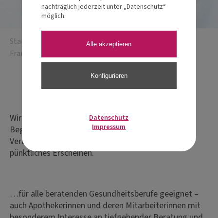
nachträglich jederzeit unter „Datenschutz“
möglich.
Startseite
/
Fachakademie
/
Fachakademie Modul 3
Alle akzeptieren
Frankfurt Workshop Therapeuten
Konfigurieren
Eventdetails
Wir beginnen mit der Registrierung und dem
Datenschutz
Impressum
Begrüßungskaffee eine halbe Stunde vor
Veranstaltungsbeginn und bitten freundlich um
pünktliches Erscheinen.
…für alle beratenden Gesundheitsberufe geeignet –
auch Apothekerinnen und deren Mitarbeiterinnen mit
besonderem Interesse an tiefgehender Beratung und