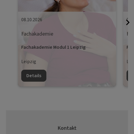
08.10.2026
09.
Fachakademie
Fa
Fachakademie Modul 1 Leipzig
Fac
Leipzig
Lei
Details
D
Kontakt