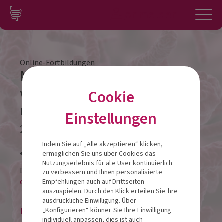
Zum Inhalt springen
Konto
Anmelden
Navigation
Online-Fortbildungen
Magen-Darm Probleme
waren gestern. Aboca hilft –
Cookie
natürlich !
Einstellungen
25.03.2024
Veranstalt
Indem Sie auf „Alle akzeptieren“ klicken,
ermöglichen Sie uns über Cookies das
Nutzungserlebnis für alle User kontinuierlich
Diese Veranstaltung findet als
zu verbessern und Ihnen personalisierte
online-LIVESTREAM statt.
Empfehlungen auch auf Drittseiten
auszuspielen. Durch den Klick erteilen Sie ihre
ausdrückliche Einwilligung. Über
Die Veranstaltung ist beendet.
„Konfigurieren“ können Sie Ihre Einwilligung
individuell anpassen, dies ist auch