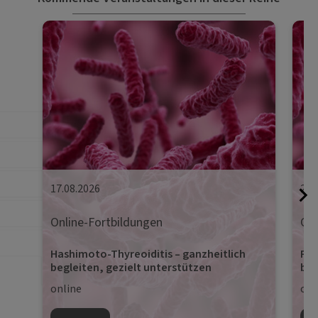
17.08.2026
24.
Online-Fortbildungen
Onl
Hashimoto-Thyreoiditis – ganzheitlich
Pro
begleiten, gezielt unterstützen
beg
online
onl