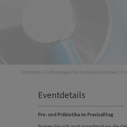
Startseite
/
Fortbildungen für ArztassistentInnen
/
Pro
Eventdetails
Pro- und Präbiotika im Praxisalltag
Fragen Sie sich auch manchmal wo die Un