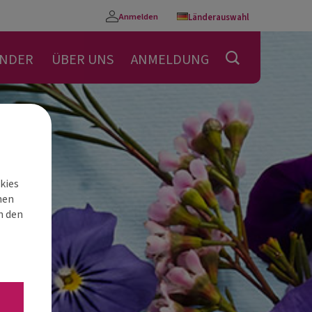
Anmelden
Länderauswahl
Konto
ENDER
ÜBER UNS
ANMELDUNG
kies
nen
h den
“