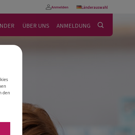
Anmelden
Länderauswahl
Konto
ENDER
ÜBER UNS
ANMELDUNG
kies
nen
h den
“