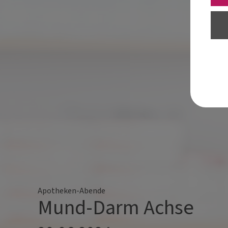
Apotheken-Abende
Mund-Darm Achse