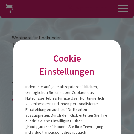
Zum Inhalt springen
Konto
Anmelden
Navigation
Webinare für Endkunden
Immun gesund beginnt im
Mund!
Cookie
22.09.2022
Einstellungen
Veranstalt
Indem Sie auf „Alle akzeptieren“ klicken,
Diese Veranstaltung findet als
ermöglichen Sie uns über Cookies das
Nutzungserlebnis für alle User kontinuierlich
online-LIVESTREAM statt.
zu verbessern und Ihnen personalisierte
Empfehlungen auch auf Drittseiten
auszuspielen. Durch den Klick erteilen Sie ihre
Die Veranstaltung ist beendet.
ausdrückliche Einwilligung. Über
„Konfigurieren“ können Sie Ihre Einwilligung
individuell anpassen, dies ist auch