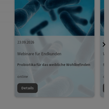
23.09.2026
29.
Webinare für Endkunden
Web
Probiotika für das weibliche Wohlbefinden
Str
online
onl
Details
D