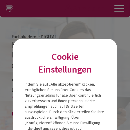
Zum Inhalt springen
Konto
Anmelden
Navigation
Fachakademie DIGITAL
Fachakademie DIGITAL
Modul 2
Cookie
06.04.2022
Einstellungen
Veranstalt
Indem Sie auf „Alle akzeptieren“ klicken,
Diese Veranstaltung findet als
ermöglichen Sie uns über Cookies das
Nutzungserlebnis für alle User kontinuierlich
online-LIVESTREAM statt.
zu verbessern und Ihnen personalisierte
Empfehlungen auch auf Drittseiten
auszuspielen. Durch den Klick erteilen Sie ihre
Die Veranstaltung ist beendet.
ausdrückliche Einwilligung. Über
„Konfigurieren“ können Sie Ihre Einwilligung
individuell anpassen, dies ist auch