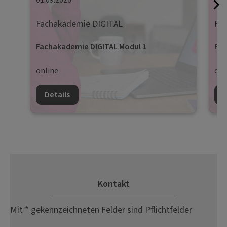
01.09.2026
08.
Fachakademie DIGITAL
Fa
Fachakademie DIGITAL Modul 1
Fac
online
onl
Details
D
Kontakt
Mit * gekennzeichneten Felder sind Pflichtfelder