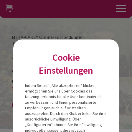
Zum Inhalt springen
Konto
Anmelden
Navigation
META-CARE® Online-Fortbildungen
META-CARE® Vitamin C plus
Cookie
22.02.2023
Veranstalt
Einstellungen
Diese Veranstaltung findet als
Indem Sie auf „Alle akzeptieren“ klicken,
online-LIVESTREAM statt.
ermöglichen Sie uns über Cookies das
Nutzungserlebnis für alle User kontinuierlich
zu verbessern und Ihnen personalisierte
Die Veranstaltung ist beendet.
Empfehlungen auch auf Drittseiten
auszuspielen. Durch den Klick erteilen Sie ihre
ausdrückliche Einwilligung. Über
„Konfigurieren“ können Sie Ihre Einwilligung
individuell anpassen, dies ist auch