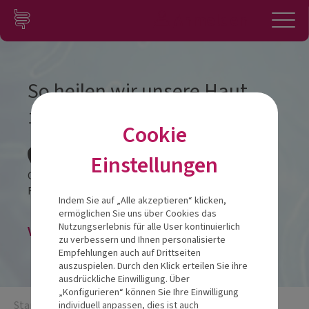
Zum Inhalt springen
Konto
Anmelden
Navigation
So heilen wir unsere Haut
19.11.2025
Cookie
Veranstalt
Einstellungen
Cap Polonio
Fahltskamp 48,
25421
Pinneberg
Indem Sie auf „Alle akzeptieren“ klicken,
ermöglichen Sie uns über Cookies das
Nutzungserlebnis für alle User kontinuierlich
Veranstaltung abgesagt
zu verbessern und Ihnen personalisierte
Empfehlungen auch auf Drittseiten
auszuspielen. Durch den Klick erteilen Sie ihre
ausdrückliche Einwilligung. Über
„Konfigurieren“ können Sie Ihre Einwilligung
Startseite
/
So heilen wir unsere Haut
individuell anpassen, dies ist auch