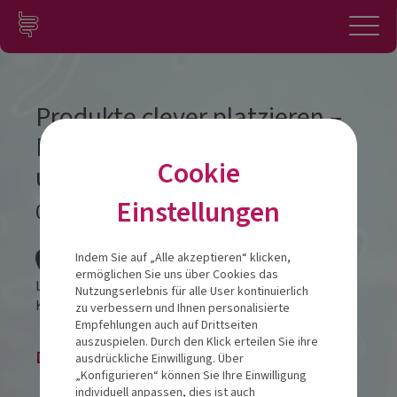
Zum Inhalt springen
Konto
Anmelden
Navigation
Produkte clever platzieren –
Beratung mit System, Herz
Cookie
und Know-how
Einstellungen
07.07.2026
Veranstalt
Indem Sie auf „Alle akzeptieren“ klicken,
ermöglichen Sie uns über Cookies das
LINK Gründerzentrum Landshut
Nutzungserlebnis für alle User kontinuierlich
Kiem-Pauli-Straße 8,
84036
Landshut
zu verbessern und Ihnen personalisierte
Empfehlungen auch auf Drittseiten
auszuspielen. Durch den Klick erteilen Sie ihre
Die Veranstaltung ist beendet.
ausdrückliche Einwilligung. Über
„Konfigurieren“ können Sie Ihre Einwilligung
individuell anpassen, dies ist auch